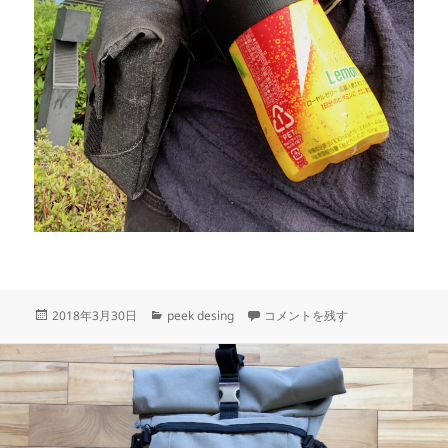
投
カ
ピークデザイン フィールドポーチ peek
2018年3月30日
peek desing
コメントを残す
稿
テ
日:
ゴ
リ
ー