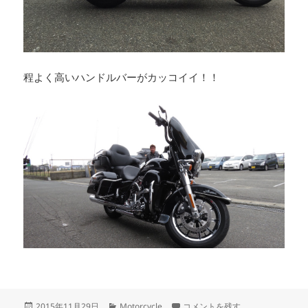
程よく高いハンドルバーがカッコイイ！！
投
カ
ウルトラリミテッドにハンドル装
2015年11月29日
Motorcycle
コメントを残す