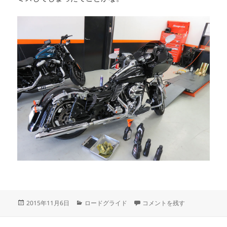
投
カ
ロードグライドスペシャル12ヶ
2015年11月6日
ロードグライド
コメントを残す
稿
テ
日:
ゴ