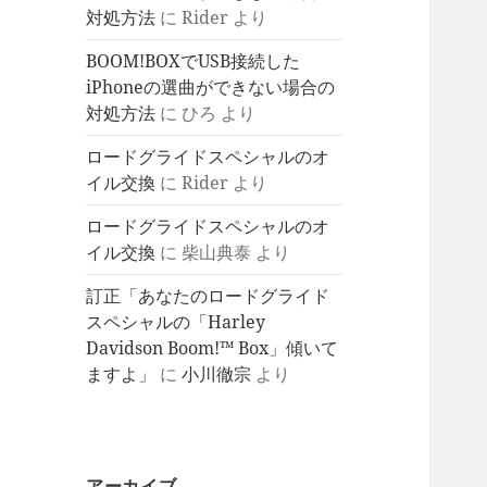
対処方法
に
Rider
より
BOOM!BOXでUSB接続した
iPhoneの選曲ができない場合の
対処方法
に
ひろ
より
ロードグライドスペシャルのオ
イル交換
に
Rider
より
ロードグライドスペシャルのオ
イル交換
に
柴山典泰
より
訂正「あなたのロードグライド
スペシャルの「Harley
Davidson Boom!™ Box」傾いて
ますよ」
に
小川徹宗
より
アーカイブ