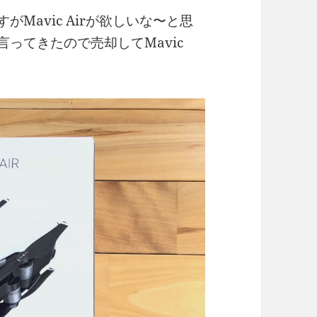
すがMavic Airが欲しいな〜と思
と言ってきたので売却してMavic