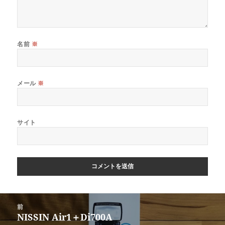
名前
※
メール
※
サイト
投
前
稿
NISSIN Air1＋Di700A
前
ナ