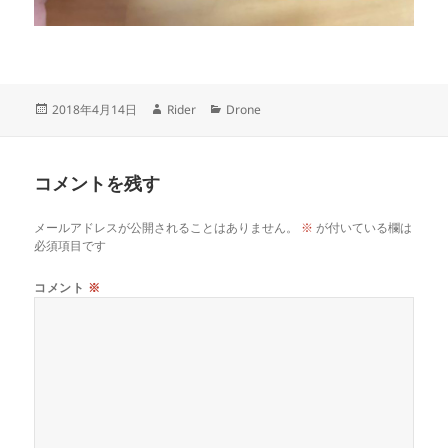
投
作
カ
2018年4月14日
Rider
Drone
稿
成
テ
日:
者
ゴ
リ
コメントを残す
ー
メールアドレスが公開されることはありません。
※
が付いている欄は
必須項目です
コメント
※