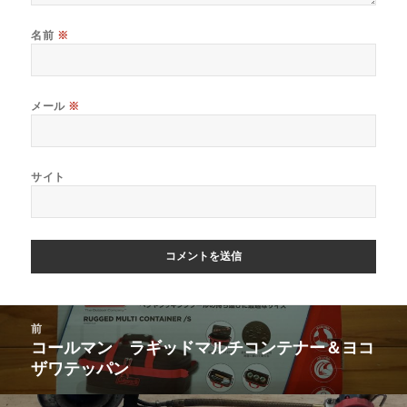
名前
※
メール
※
サイト
投
前
稿
コールマン ラギッドマルチコンテナー＆ヨコ
前
ナ
ザワテッパン
の
ビ
投
ゲ