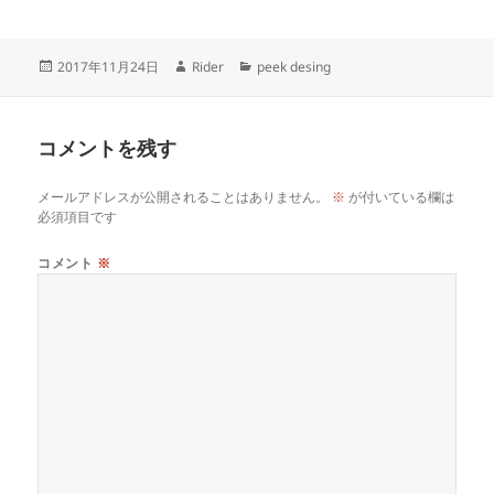
投
作
カ
2017年11月24日
Rider
peek desing
稿
成
テ
日:
者
ゴ
リ
コメントを残す
ー
メールアドレスが公開されることはありません。
※
が付いている欄は
必須項目です
コメント
※