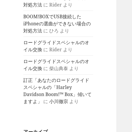
対処方法
に
Rider
より
BOOM!BOXでUSB接続した
iPhoneの選曲ができない場合の
対処方法
に
ひろ
より
ロードグライドスペシャルのオ
イル交換
に
Rider
より
ロードグライドスペシャルのオ
イル交換
に
柴山典泰
より
訂正「あなたのロードグライド
スペシャルの「Harley
Davidson Boom!™ Box」傾いて
ますよ」
に
小川徹宗
より
アーカイブ