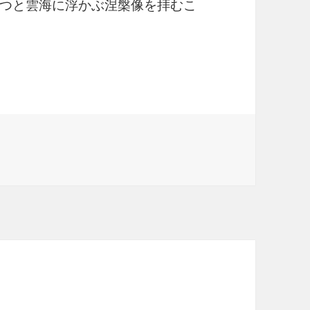
つと雲海に浮かぶ涅槃像を拝むこ