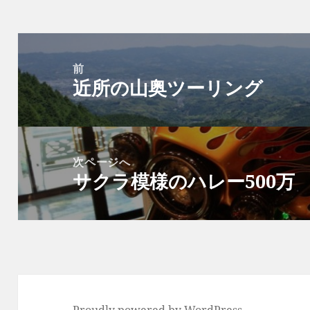
投
稿
前
近所の山奥ツーリング
ナ
前
ビ
の
ゲ
投
ー
稿:
次ページへ
シ
サクラ模様のハレー500万
次
ョ
の
ン
投
稿: