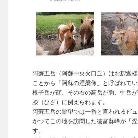
阿蘇五岳（阿蘇中央火口丘）はお釈迦様
ことから「阿蘇の涅槃像」と呼ばれてい
根子岳が顔、その右の高岳が胸、中岳が
膝（ひざ）に例えられます。
阿蘇五岳の眺望では一番と言われるビュ
かつてこの地を訪問した徳富蘇峰が「涅
す。