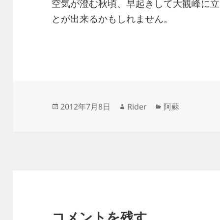
空気が澄む秋頃、早起きして大観峰に立
とが出来るかもしれません。
投
作
カ
2012年7月8日
Rider
阿蘇
稿
成
テ
日:
者
ゴ
リ
ー
コメントを残す