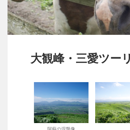
大観峰・三愛ツー
阿蘇の涅槃像