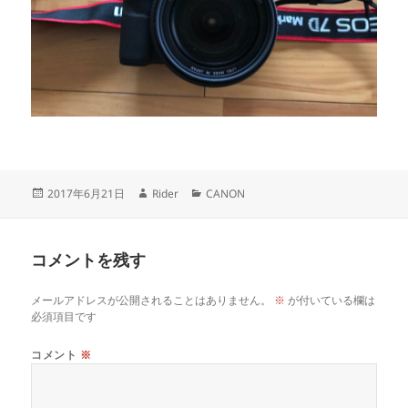
投
作
カ
2017年6月21日
Rider
CANON
稿
成
テ
日:
者
ゴ
リ
コメントを残す
ー
メールアドレスが公開されることはありません。
※
が付いている欄は
必須項目です
コメント
※