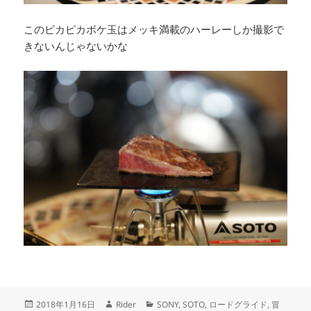
このピカピカボケ玉はメッキ満載のハーレーしか撮影で
きないんじゃないかな
投
作
カ
2018年1月16日
Rider
SONY
,
SOTO
,
ロードグライド
,
冒