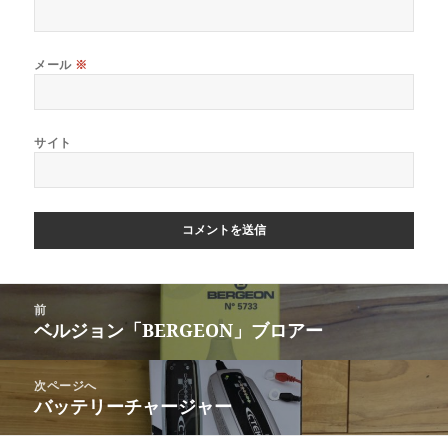
メール
※
サイト
投
前
稿
ベルジョン「BERGEON」ブロアー
前
ナ
の
ビ
投
次ページへ
ゲ
稿:
バッテリーチャージャー
次
ー
の
シ