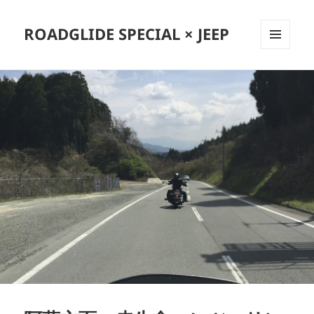
ROADGLIDE SPECIAL × JEEP
メニュ
ーとウ
ィジェ
ット