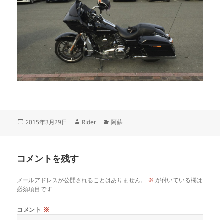
投
作
カ
2015年3月29日
Rider
阿蘇
稿
成
テ
日:
者
ゴ
リ
コメントを残す
ー
メールアドレスが公開されることはありません。
※
が付いている欄は
必須項目です
コメント
※