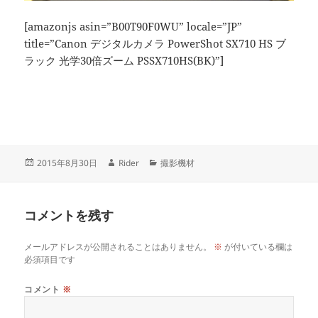
[amazonjs asin=”B00T90F0WU” locale=”JP”
title=”Canon デジタルカメラ PowerShot SX710 HS ブ
ラック 光学30倍ズーム PSSX710HS(BK)”]
投
作
カ
2015年8月30日
Rider
撮影機材
稿
成
テ
日:
者
ゴ
リ
コメントを残す
ー
メールアドレスが公開されることはありません。
※
が付いている欄は
必須項目です
コメント
※